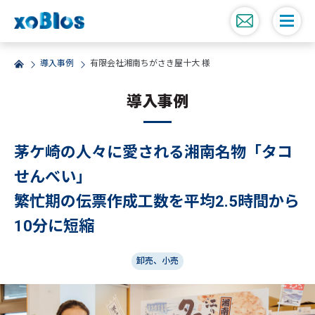
導入事例
有限会社湘南ちがさき屋十大 様
導入事例
茅ケ崎の人々に愛される湘南名物「タコ
せんべい」
繁忙期の伝票作成工数を平均2.5時間から
10分に短縮
卸売、小売