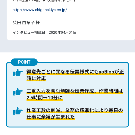
https://www.chigasakiya.co.jp/
柴田 由布子 様
インタビュー掲載日：2020年04月01日
POINT
得意先ごとに異なる伝票様式にもxoBlosが正
確に対応
二重入力を含む煩雑な伝票作成、作業時間は
2.5時間→10分に
作業工数の削減、業務の標準化により毎日の
仕事に余裕が生まれた