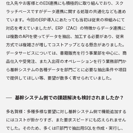
仕入先やお客様とのEDI連携にも積極的に取り組んでおり、スク
ラッチベースですがデータ連携に関する処理の共通化なども進め
ています。今回のERP導入にあたっても当初は従来の枠組みにて
対応を考えていましたが、ERP（ZAC）の特徴からデータ連携に
は複数のAPIを使ってデータを抽出、加工する必要があり、従来
方式では複雑さが増してコストアップとなる懸念がありました。
データサービスについては、書籍販売を行う事業部を中心に、商
品仕入や受発注、また入出荷のオペレーションを行う業務部門か
ら基幹システムの各種データを部門ごとに必要な抽出条件や項目
で提供してほしい等、要望が数多く寄せられていました。
基幹システム側での課題解決も検討されましたか？
多名賀様：多種多様な要望に対し基幹システム側で機能追加する
にはコストが掛かりすぎ、また要求スピードにも応えられません
でした。そのため、多くはIT部門で抽出用SQLを作成・実行し、