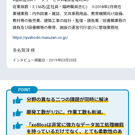
従業員数：3,156名(正社員・臨時職員含む) ※2018年2月現在
業種業務：内外図書・雑誌、文具事務用品、教育機関向け設備、
教材等の販売業、建築工事の設計・監理・請負業／図書館業務の
請負及び図書館等の教育、施設の運営代行並びに管理業務他
https://yushodo.maruzen.co.jp/
多名賀淳 様
インタビュー掲載日：2019年03月20日
POINT
分野の異なる二つの課題が同時に解決
開発工数が1/2に。作業工数も削減。
「xoBlosは非常に強力なデータ加工処理機能
を持っているだけでなく、とても柔軟性のあ