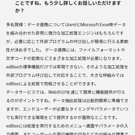
ことですね。もう少し詳しくお話しいただけます
か？
多名賀様：データ連携についてはxmlとMicrosoft Excel®データ
を組み合わせた非常に強力な加工処理エンジンはもちろんです
が、必要に応じて外部プログラムの呼び出しが簡易に行える柔軟
性が決め手でした。 データ連携には、ファイルフォーマットや
文字コードの変換などさまざまな加工処理が必要になります。
xoBlosの標準機能だけでは実現できない、そのような加工処理を
外部プログラム呼び出しで対応することで、大きな枠組みでは
xoBlosによる処理で完結させることができます。
データサービスでは、WebのU/Iを通じて簡単に機能提供が行え
るのがポイントですね。データ抽出処理は比較的簡単に準備でき
ますが、エンドユーザーが必要なタイミングやパラメータでいつ
でも実行できる環境をどう提供するかが面倒なところです。
xoBlosには処理を実行するためのメニュー画面やパラメータの入
力画面、またユーザーへの実行権限の付与などの仕組みが標準で